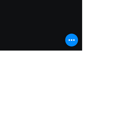
Accueil
Partager
Connexion Webmaster
© 2018 - Club Poker 78