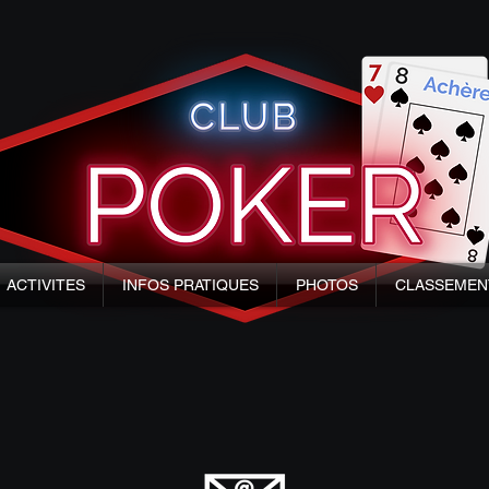
ACTIVITES
INFOS PRATIQUES
PHOTOS
CLASSEMEN