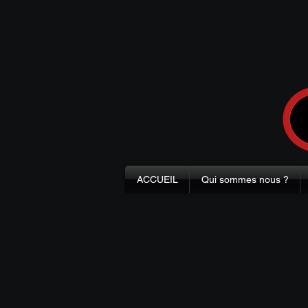
ACCUEIL
Qui sommes nous ?