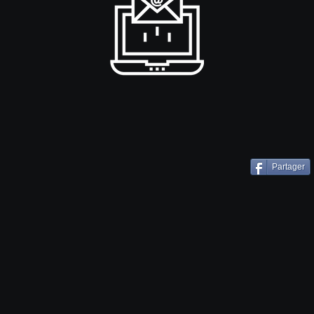
Partager