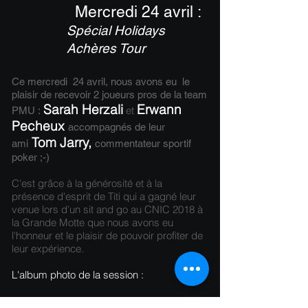
Mercredi 24 avril :
Spécial Holidays
Achères Tour
Ce mercredi 24 avril, nous avons eu le
plaisir de recevoir 2 joueurs pros de la team
Sarah Herzali
Erwann
et
PMU :
Pecheux
accompagnés de leur
Tom Jarry,
ami
commentateur sportif
poker ;-)
C'est grâce à la générosité et à la
présence d'esprit de Titi qui a gagné leur
venue lors d'un sit and go au CNIC 2018 à
la Grande Motte que nous avons eu
l'honneur et le plaisir de pouvoir profiter de
leur expérience.
L'album photo de la session :