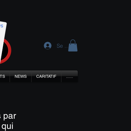
Se connecter
TS
NEWS
CARITATIF
......
s par
 qui