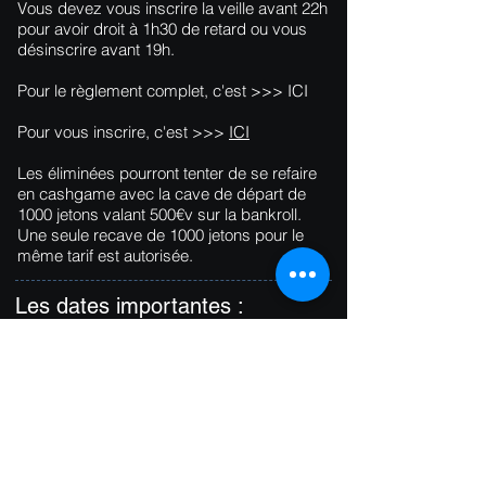
Vous devez vous inscrire la veille avant 22h
pour avoir droit à 1h30 de retard ou vous
désinscrire avant 19h.
Pour le règlement complet, c'est >>>
ICI
Pour vous inscrire, c'est >>>
ICI
Les éliminées pourront tenter de se refaire
en cashgame avec la cave de départ de
1000 jetons valant 500€v sur la bankroll.
Une seule recave de 1000 jetons pour le
même tarif est autorisée.
Les dates importantes :
Dimanche 10 février 2019 : 2ème
étape des demi-finale du CNEC,
soutenez votre team !
Le programme complet de la saison
est disponible
ICI