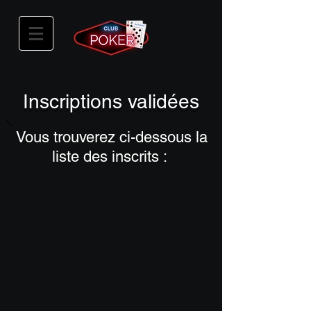
Inscriptions validées
Vous trouverez ci-dessous la
liste des inscrits :