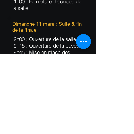
1h00 : Fermeture théorique de
la salle
Dimanche 11 mars : Suite & fin
de la finale
9h00 : Ouverture de la salle
9h15 : Ouverture de la buvette
9h45 : Mise en place des
croupiers & floors
10h00 : Mise en place des
joueurs
10h10 : Début de la manche 3
12h10 : Pause déjeuner de la
zone A
13h00 : Pause commune
13h25 : Reprise de la zone A
& Pause déjeuner de la zone B
14h15 : Reprise de la zone B
16h50 : Fin théorique de la
manche 3 et donc de la finale