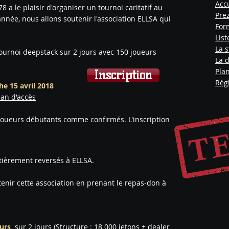
Acc
a le plaisir d'organiser un tournoi caritatif au
Prez
 année, nous allons soutenir l'association ELLSA qui
Form
List
La s
urnoi deepstack sur 2 jours avec 150 joueurs
La 
Plan
Inscription
Règ
e 15 avril 2018
lan d'accès
, joueurs débutants comme confirmés. L'inscription
tièrement reversés à ELLSA.
tenir cette association en prenant le repas-don à
urs
sur 2 jours (
Structure
: 18 000 jetons + dealer