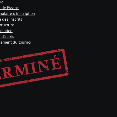
ueil
 de l'Assoc'
ulaire d'inscription
e des inscrits
tructure
dotation
 d'accès
lement du tournoi