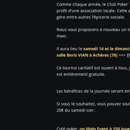
Comme chaque année, le Club Poker 78 
profit d'une association locale. Cette
gère entre-autres l'épicerie sociale.
Nous vous proposons à nouveau un to
maxi.
Il aura lieu le
samedi 14 et le dimanch
salle Boris VIAN à Achères (78)
==>
P
Ce tournoi caritatif est ouvert à tous
est entièrement gratuite.
Les bénéfices de la journée seront en
Si vous le souhaitez, vous pouvez sou
20€ du samedi soir.
Coté poker,
un Main Event à 150 joue