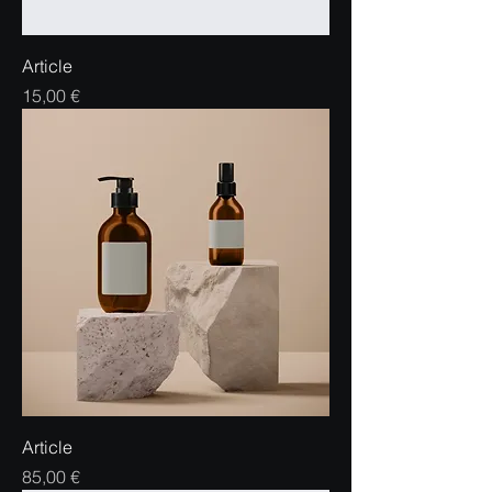
Article
Prix
15,00 €
Article
Prix
85,00 €